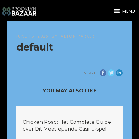
MENU
JUNE 15, 2025
BY
ALTON PARKER
default
SHARE
YOU MAY ALSO LIKE
Chicken Road: Het Complete Guide
over Dit Meeslepende Casino-spel