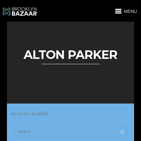
MENU
ALTON PARKER
No posts available