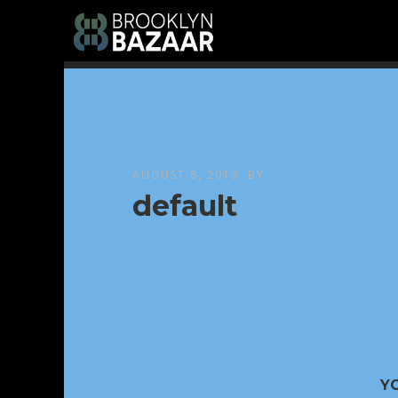
AUGUST 8, 2019
BY
default
YO