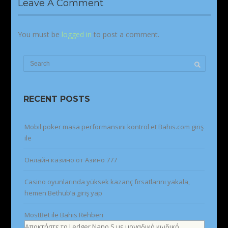
Leave A Comment
You must be
logged in
to post a comment.
RECENT POSTS
Mobil poker masa performansını kontrol et Bahis.com giriş
ile
Онлайн казино от Азино 777
Casino oyunlarında yüksek kazanç fırsatlarını yakala,
hemen Bethub’a giriş yap
MostBet ile Bahis Rehberi
Αποκτήστε το Ledger Nano S με μοναδικό κωδικό