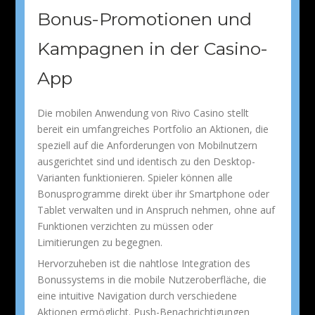
Bonus-Promotionen und
Kampagnen in der Casino-
App
Die mobilen Anwendung von Rivo Casino stellt
bereit ein umfangreiches Portfolio an Aktionen, die
speziell auf die Anforderungen von Mobilnutzern
ausgerichtet sind und identisch zu den Desktop-
Varianten funktionieren. Spieler können alle
Bonusprogramme direkt über ihr Smartphone oder
Tablet verwalten und in Anspruch nehmen, ohne auf
Funktionen verzichten zu müssen oder
Limitierungen zu begegnen.
Hervorzuheben ist die nahtlose Integration des
Bonussystems in die mobile Nutzeroberfläche, die
eine intuitive Navigation durch verschiedene
Aktionen ermöglicht. Push-Benachrichtigungen