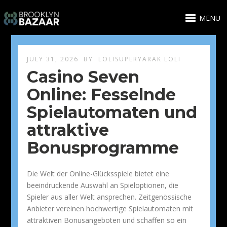
MENU
JULY 31, 2026
BY
LOLISUPERYARAK LOLI
Casino Seven
Online: Fesselnde
Spielautomaten und
attraktive
Bonusprogramme
Die Welt der Online-Glücksspiele bietet eine
beeindruckende Auswahl an Spieloptionen, die
Spieler aus aller Welt ansprechen. Zeitgenössische
Anbieter vereinen hochwertige Spielautomaten mit
attraktiven Bonusangeboten und schaffen so ein