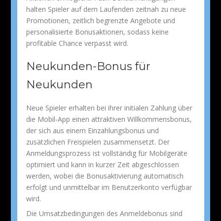
halten Spieler auf dem Laufenden zeitnah zu neue
Promotionen, zeitlich begrenzte Angebote und
personalisierte Bonusaktionen, sodass keine
profitable Chance verpasst wird.
Neukunden-Bonus für
Neukunden
Neue Spieler erhalten bei ihrer initialen Zahlung über
die Mobil-App einen attraktiven Willkommensbonus,
der sich aus einem Einzahlungsbonus und
zusätzlichen Freispielen zusammensetzt. Der
Anmeldungsprozess ist vollständig für Mobilgeräte
optimiert und kann in kurzer Zeit abgeschlossen
werden, wobei die Bonusaktivierung automatisch
erfolgt und unmittelbar im Benutzerkonto verfügbar
wird.
Die Umsatzbedingungen des Anmeldebonus sind