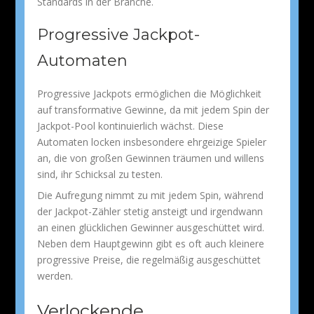
Standards in der Branche.
Progressive Jackpot-
Automaten
Progressive Jackpots ermöglichen die Möglichkeit
auf transformative Gewinne, da mit jedem Spin der
Jackpot-Pool kontinuierlich wächst. Diese
Automaten locken insbesondere ehrgeizige Spieler
an, die von großen Gewinnen träumen und willens
sind, ihr Schicksal zu testen.
Die Aufregung nimmt zu mit jedem Spin, während
der Jackpot-Zähler stetig ansteigt und irgendwann
an einen glücklichen Gewinner ausgeschüttet wird.
Neben dem Hauptgewinn gibt es oft auch kleinere
progressive Preise, die regelmäßig ausgeschüttet
werden.
Verlockende