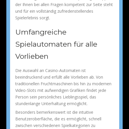
der Ihnen bei allen Fragen kompetent zur Seite steht
und für ein vollständig zufriedenstellendes
Spielerlebnis sorgt.
Umfangreiche
Spielautomaten für alle
Vorlieben
Die Auswahl an Casino-Automaten ist
beeindruckend und erfüllt alle Vorlieben ab. Von
traditionellen Fruchtmaschinen bis hin zu modernen
Video-Slots mit aufwendigen Grafiken findet jede
Person sein persönliches Lieblingsspiel, das
stundenlange Unterhaltung ermöglicht.
Besonders bemerkenswert ist die intuitive
Benutzeroberfläche, die es ermöglicht, schnell
zwischen verschiedenen Spielkategorien zu