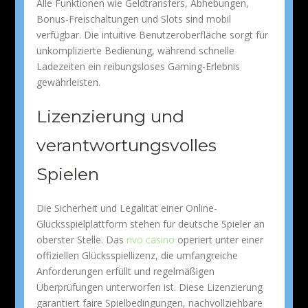
Alle Funktionen wie Geldtransfers, Abhebungen,
Bonus-Freischaltungen und Slots sind mobil
verfügbar. Die intuitive Benutzeroberfläche sorgt für
unkomplizierte Bedienung, während schnelle
Ladezeiten ein reibungsloses Gaming-Erlebnis
gewährleisten.
Lizenzierung und
verantwortungsvolles
Spielen
Die Sicherheit und Legalität einer Online-
Glücksspielplattform stehen für deutsche Spieler an
oberster Stelle. Das
rivo casino
operiert unter einer
offiziellen Glücksspiellizenz, die umfangreiche
Anforderungen erfüllt und regelmäßigen
Überprüfungen unterworfen ist. Diese Lizenzierung
garantiert faire Spielbedingungen, nachvollziehbare