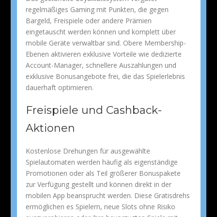
regelmäßiges Gaming mit Punkten, die gegen
Bargeld, Freispiele oder andere Prämien
eingetauscht werden können und komplett über
mobile Geräte verwaltbar sind. Obere Membership-
Ebenen aktivieren exklusive Vorteile wie dedizierte
Account-Manager, schnellere Auszahlungen und
exklusive Bonusangebote frei, die das Spielerlebnis
dauerhaft optimieren.
Freispiele und Cashback-
Aktionen
Kostenlose Drehungen für ausgewählte
Spielautomaten werden häufig als eigenständige
Promotionen oder als Teil größerer Bonuspakete
zur Verfügung gestellt und können direkt in der
mobilen App beansprucht werden. Diese Gratisdrehs
ermöglichen es Spielern, neue Slots ohne Risiko