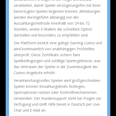
verarbeitet, damit Spieler verzögerungsfrei mit ihren
bevorzugten Spielen beginnen können. Abhebungen
werden durchgeführt abhängig von der
Auszahlungsmethode innerhalb von 24 bis 72
Stunden, wobei E-Wallets die schnellste Option
darstellen und besonders zu empfehlen sind.
Die Plattform besitzt eine gültige Gaming-Lizenz und
wird kontinuierlich von unabhängigen Prüfstellen
überprüft. Diese Zertifikate sichern faire
Spielbedingungen und zufällige Spielergebnisse, was
das Vertrauen der Spieler in die Zuverlässigkeit der
Casino-Angebote erhöht.
Verantwortungsvolles Spielen wird großgeschrieben:
Spieler können Einzahlungslimits festlegen,
Sperroptionen nutzen oder Kontrollmechanismen
verwenden. Der Kundensupport steht bei Fragen zur
Verfügung und stellt Hilfe bereit in Deutsch per Live-
Chat und E-Mail an.