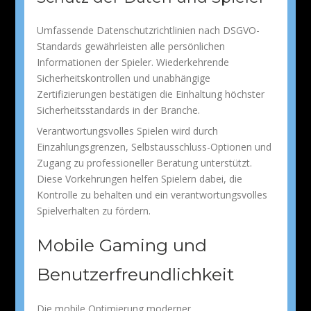
Umfassende Datenschutzrichtlinien nach DSGVO-
Standards gewährleisten alle persönlichen
Informationen der Spieler. Wiederkehrende
Sicherheitskontrollen und unabhängige
Zertifizierungen bestätigen die Einhaltung höchster
Sicherheitsstandards in der Branche.
Verantwortungsvolles Spielen wird durch
Einzahlungsgrenzen, Selbstausschluss-Optionen und
Zugang zu professioneller Beratung unterstützt.
Diese Vorkehrungen helfen Spielern dabei, die
Kontrolle zu behalten und ein verantwortungsvolles
Spielverhalten zu fördern.
Mobile Gaming und
Benutzerfreundlichkeit
Die mobile Optimierung moderner