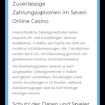
Zuverlässige
Zahlungsoptionen im Seven
Online Casino
Unterschiedliche Zahlungsmethoden bieten
bequeme Ein- und Auszahlungen, darunter
Kreditkarten, E-Wallets wie PayPal und Skrill und
moderne Sofortüberweisungen. Alle Transaktionen
werden durch SSL-Verschlüsselung geschützt und
gewährleisten höchste Sicherheitsstandards.
Die Bearbeitungszeiten variieren je nach
ausgewählter Zahlungsmethode: E-Wallets
ermöglichen unmittelbare Einzahlungen sowie
rasche Auszahlungen in 24 Stunden, während
Bankübertragungen zwei bis fünf Werktage
benötigen können.
Schutz der Daten und Spieler