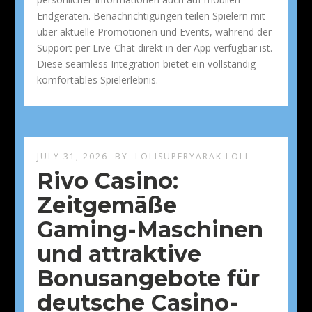
Endgeräten. Benachrichtigungen teilen Spielern mit
über aktuelle Promotionen und Events, während der
Support per Live-Chat direkt in der App verfügbar ist.
Diese seamless Integration bietet ein vollständig
komfortables Spielerlebnis.
JULY 31, 2026
BY
LOLISUPERYARAK LOLI
Rivo Casino:
Zeitgemäße
Gaming-Maschinen
und attraktive
Bonusangebote für
deutsche Casino-