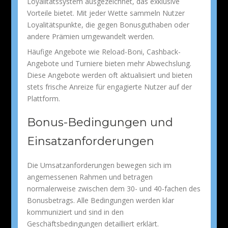
Loyalitätssystem ausgezeichnet, das exklusive
Vorteile bietet. Mit jeder Wette sammeln Nutzer
Loyalitätspunkte, die gegen Bonusguthaben oder
andere Prämien umgewandelt werden.
Häufige Angebote wie Reload-Boni, Cashback-
Angebote und Turniere bieten mehr Abwechslung.
Diese Angebote werden oft aktualisiert und bieten
stets frische Anreize für engagierte Nutzer auf der
Plattform.
Bonus-Bedingungen und
Einsatzanforderungen
Die Umsatzanforderungen bewegen sich im
angemessenen Rahmen und betragen
normalerweise zwischen dem 30- und 40-fachen des
Bonusbetrags. Alle Bedingungen werden klar
kommuniziert und sind in den
Geschäftsbedingungen detailliert erklärt.