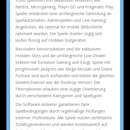
3.000 Spieltiteln von bekannten Anbietern wie
NetEnt, Microgaming, Play’n GO und Pragmatic Play.
Spieler entdecken eine umfangreiche Sammlung an
Spielautomaten, Kartenspielen und Live-Gaming-
Angeboten, die optimal für mobile Bildschirme
optimiert wurden. Die Spiele starten zügig und
laufen flüssig auf mobilen Endgeräten.
Besonders hervorzuheben sind die exklusiven
mobilen Slots und die umfangreiche Live-Dealer-
Sektion mit Evolution Gaming und Ezugi. Spiele mit
progressiven Jackpots wie Mega Moolah und Divine
Fortune sind auch vorhanden und bieten die gleichen
Gewinnchancen wie die Desktop-Version. Die
Filteroptionen erlauben eine zügige Orientierung
durch verschiedene Kategorien und Spieltypen.
Die Software-Anbieter garantieren faire
Spielbedingungen durch regelmäßige Prüfungen
externer Prüfinstitute. Alle Spiele nutzen zertifizierte
Zufallsgeneratoren und werden kontinuierlich auf