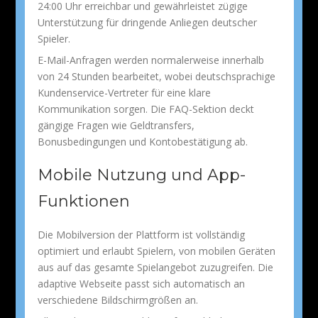
24:00 Uhr erreichbar und gewährleistet zügige
Unterstützung für dringende Anliegen deutscher
Spieler.
E-Mail-Anfragen werden normalerweise innerhalb
von 24 Stunden bearbeitet, wobei deutschsprachige
Kundenservice-Vertreter für eine klare
Kommunikation sorgen. Die FAQ-Sektion deckt
gängige Fragen wie Geldtransfers,
Bonusbedingungen und Kontobestätigung ab.
Mobile Nutzung und App-
Funktionen
Die Mobilversion der Plattform ist vollständig
optimiert und erlaubt Spielern, von mobilen Geräten
aus auf das gesamte Spielangebot zuzugreifen. Die
adaptive Webseite passt sich automatisch an
verschiedene Bildschirmgrößen an.