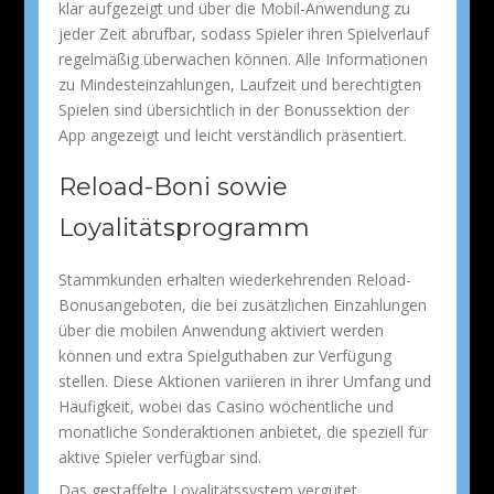
klar aufgezeigt und über die Mobil-Anwendung zu
jeder Zeit abrufbar, sodass Spieler ihren Spielverlauf
regelmäßig überwachen können. Alle Informationen
zu Mindesteinzahlungen, Laufzeit und berechtigten
Spielen sind übersichtlich in der Bonussektion der
App angezeigt und leicht verständlich präsentiert.
Reload-Boni sowie
Loyalitätsprogramm
Stammkunden erhalten wiederkehrenden Reload-
Bonusangeboten, die bei zusätzlichen Einzahlungen
über die mobilen Anwendung aktiviert werden
können und extra Spielguthaben zur Verfügung
stellen. Diese Aktionen variieren in ihrer Umfang und
Häufigkeit, wobei das Casino wöchentliche und
monatliche Sonderaktionen anbietet, die speziell für
aktive Spieler verfügbar sind.
Das gestaffelte Loyalitätssystem vergütet