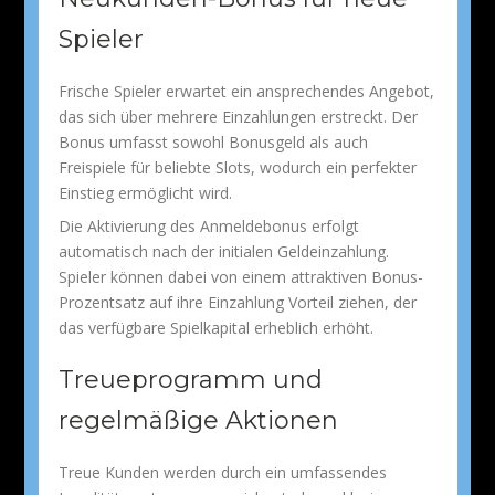
Spieler
Frische Spieler erwartet ein ansprechendes Angebot,
das sich über mehrere Einzahlungen erstreckt. Der
Bonus umfasst sowohl Bonusgeld als auch
Freispiele für beliebte Slots, wodurch ein perfekter
Einstieg ermöglicht wird.
Die Aktivierung des Anmeldebonus erfolgt
automatisch nach der initialen Geldeinzahlung.
Spieler können dabei von einem attraktiven Bonus-
Prozentsatz auf ihre Einzahlung Vorteil ziehen, der
das verfügbare Spielkapital erheblich erhöht.
Treueprogramm und
regelmäßige Aktionen
Treue Kunden werden durch ein umfassendes