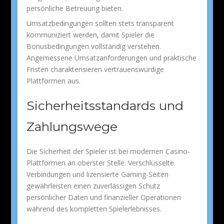
persönliche Betreuung bieten.
Umsatzbedingungen sollten stets transparent
kommuniziert werden, damit Spieler die
Bonusbedingungen vollständig verstehen.
Angemessene Umsatzanforderungen und praktische
Fristen charakterisieren vertrauenswürdige
Plattformen aus.
Sicherheitsstandards und
Zahlungswege
Die Sicherheit der Spieler ist bei modernen Casino-
Plattformen an oberster Stelle. Verschlüsselte
Verbindungen und lizensierte Gaming-Seiten
gewährleisten einen zuverlässigen Schutz
persönlicher Daten und finanzieller Operationen
während des kompletten Spielerlebnisses.