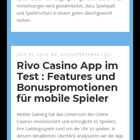
Vorkehrungen wird gewährleistet, dass Spielspaß
und Spielerschutz in einem guten Gleichgewicht
stehen.
JULY 31, 2026
BY
LOLISUPERYARAK LOLI
Rivo Casino App im
Test : Features und
Bonuspromotionen
für mobile Spieler
Mobile Gaming hat das Universum der Online-
Casinos revolutioniert und ermöglicht es Spielern,
ihre Lieblingsspiele rund um die Uhr zu spielen. In
diesem detaillierten Überblick analysieren wir die App